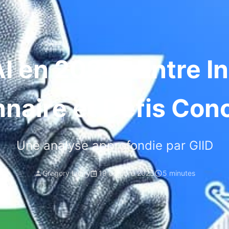
I en 2024 : Entre I
naire et Défis Con
Une analyse approfondie par GIID
Gregory Lucry
19 octobre 2025
5 minutes