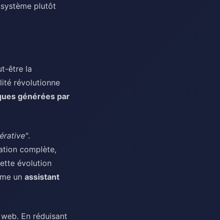
cosystème plutôt
t-être la
lité révolutionne
ques générées par
érative"
.
ation complète,
Cette évolution
mme un
assistant
 web. En réduisant