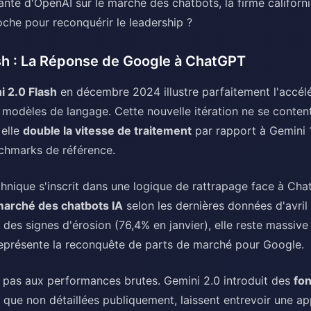
nte d'OpenAI sur le marché des chatbots, la firme californi
che pour reconquérir le leadership ?
sh : La Réponse de Google à ChatGPT
i 2.0 Flash
en décembre 2024 illustre parfaitement l'accél
 modèles de langage. Cette nouvelle itération ne se conten
 elle
double la vitesse de traitement
par rapport à Gemini 1
chmarks de référence.
hnique s'inscrit dans une logique de rattrapage face à Cha
arché des chatbots IA
selon les dernières données d'avril
des signes d'érosion (76,4% en janvier), elle reste massiv
représente la reconquête de parts de marché pour Google.
te pas aux performances brutes. Gemini 2.0 introduit des
fon
 que non détaillées publiquement, laissent entrevoir une a