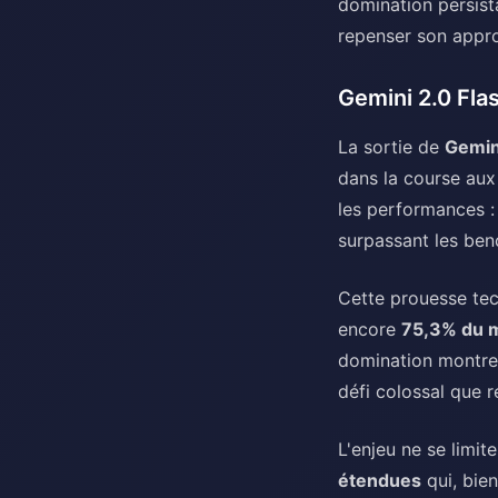
domination persista
repenser son appro
Gemini 2.0 Fla
La sortie de
Gemin
dans la course aux
les performances :
surpassant les ben
Cette prouesse tec
encore
75,3% du m
domination montre 
défi colossal que 
L'enjeu ne se limi
étendues
qui, bien