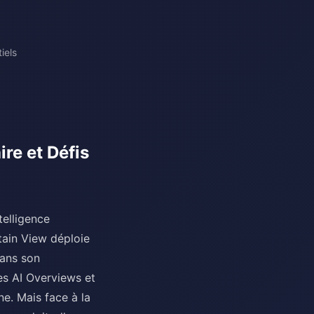
iels
re et Défis
telligence
ntain View déploie
dans son
es AI Overviews et
ne. Mais face à la