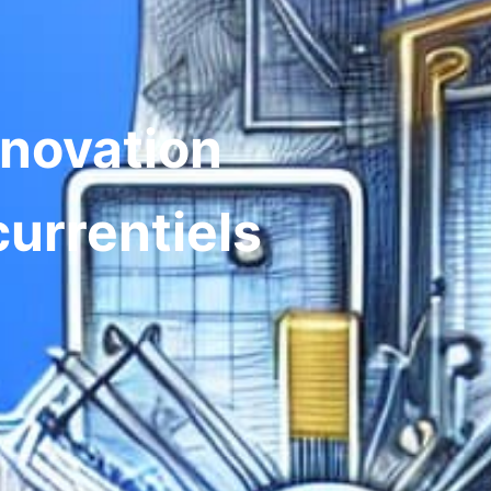
nnovation
currentiels